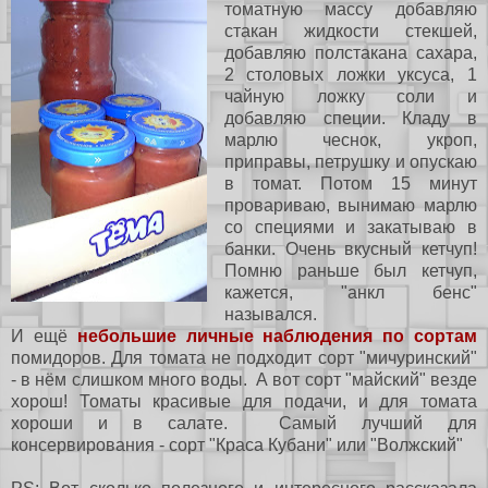
томатную массу добавляю
стакан жидкости стекшей,
добавляю полстакана сахара,
2 столовых ложки уксуса, 1
чайную ложку соли и
добавляю специи. Кладу в
марлю чеснок, укроп,
приправы, петрушку и опускаю
в томат. Потом 15 минут
провариваю, вынимаю марлю
со специями и закатываю в
банки. Очень вкусный кетчуп!
Помню раньше был кетчуп,
кажется, "анкл бенс"
назывался.
И ещё
небольшие личные наблюдения по сортам
помидоров. Для томата не подходит сорт "мичуринский"
- в нём слишком много воды. А вот сорт "майский" везде
хорош! Томаты красивые для подачи, и для томата
хороши и в салате. Самый лучший для
консервирования - сорт "Краса Кубани" или "Волжский"